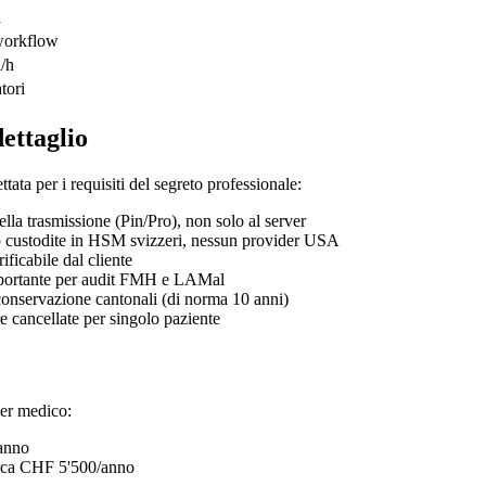
a
workflow
i/h
tori
dettaglio
tata per i requisiti del segreto professionale:
della trasmissione (Pin/Pro), non solo al server
ono custodite in HSM svizzeri, nessun provider USA
ificabile dal cliente
 importante per audit FMH e LAMal
 conservazione cantonali (di norma 10 anni)
re cancellate per singolo paziente
per medico:
/anno
circa CHF 5'500/anno