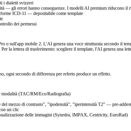
 i dialetti svizzeri
alità — gli errori hanno conseguenze. I modelli AI premium riducono il ri
onforme ICD-11 — depositabile come template
te
ntrollo dei permessi
 Pro o sull'app mobile 2. L'AI genera una voce strutturata secondo il 
er la lettera di trasferimento: scegliere il template, l'AI genera una let
rno, ogni secondo di differenza per referto produce un effetto.
er modalità (TAC/RM/Eco/Radiografia)
 del mezzo di contrasto", "ipodensità", "iperintensità T2" — pre-addest
con un clic
 visualizzazione delle immagini (Synedra, IMPAX, Centricity, EuroRad)