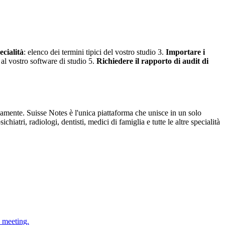
ecialità
: elenco dei termini tipici del vostro studio 3.
Importare i
l vostro software di studio 5.
Richiedere il rapporto di audit di
camente. Suisse Notes è l'unica piattaforma che unisce in un solo
iatri, radiologi, dentisti, medici di famiglia e tutte le altre specialità
i meeting.