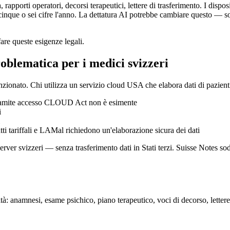
, rapporti operatori, decorsi terapeutici, lettere di trasferimento. I d
 a cinque o sei cifre l'anno. La dettatura AI potrebbe cambiare questo — s
are queste esigenze legali.
oblematica per i medici svizzeri
ionato. Chi utilizza un servizio cloud USA che elabora dati di pazienti a
 tramite accesso CLOUD Act non è esimente
i
atti tariffali e LAMal richiedono un'elaborazione sicura dei dati
rver svizzeri — senza trasferimento dati in Stati terzi. Suisse Notes sodd
lità: anamnesi, esame psichico, piano terapeutico, voci di decorso, lettere 