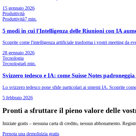
15 gennaio 2026
Produttività
Produttività
7 min.
5 modi in cui l'Intelligenza delle Riunioni con IA aum
Scoprite come l'intelligenza artificiale trasforma i vostri meeting da e
28 gennaio 2026
Tecnologia
Tecnologia
6 min.
Svizzero tedesco e IA: come Suisse Notes padroneggia i
Lo svizzero tedesco pone sfide particolari ai sistemi IA. Scoprite come
5 febbraio 2026
Pronti a sfruttare il pieno valore delle vos
Iniziate gratis – nessuna carta di credito, nessun abbonamento. Regis
Prenota una demo
Inizia gratis