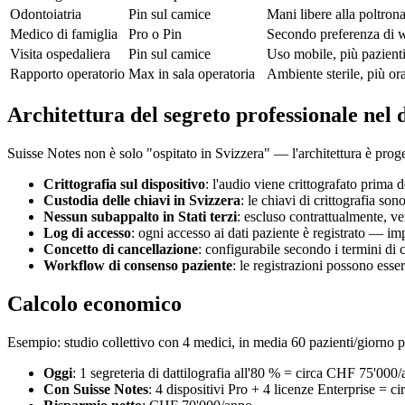
Odontoiatria
Pin sul camice
Mani libere alla poltron
Medico di famiglia
Pro o Pin
Secondo preferenza di 
Visita ospedaliera
Pin sul camice
Uso mobile, più pazient
Rapporto operatorio
Max in sala operatoria
Ambiente sterile, più ora
Architettura del segreto professionale nel 
Suisse Notes non è solo "ospitato in Svizzera" — l'architettura è proget
Crittografia sul dispositivo
: l'audio viene crittografato prima 
Custodia delle chiavi in Svizzera
: le chiavi di crittografia s
Nessun subappalto in Stati terzi
: escluso contrattualmente, ver
Log di accesso
: ogni accesso ai dati paziente è registrato —
Concetto di cancellazione
: configurabile secondo i termini di
Workflow di consenso paziente
: le registrazioni possono esse
Calcolo economico
Esempio: studio collettivo con 4 medici, in media 60 pazienti/giorno 
Oggi
: 1 segreteria di dattilografia all'80 % = circa CHF 75'000
Con Suisse Notes
: 4 dispositivi Pro + 4 licenze Enterprise = 