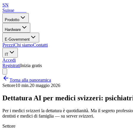
SN
Suisse
Notes
Prodotto
Hardware
E-Government
Prezzi
Chi siamo
Contatti
IT
Accedi
Registrati
Inizia gratis
Torna alla panoramica
Settore
10 min.
20 maggio 2026
Dettatura AI per medici svizzeri: psichiatr
Per i medici svizzeri la dettatura è quotidianità. Ma il segreto profess
dentisti e medici di famiglia — su server svizzeri.
Settore