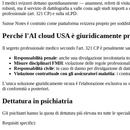
I medici svizzeri dettano quotidianamente — anamnesi, referti di visita
robusti, ma il servizio di dattilografia a valle costa agli studi importi
professionale (art. 321 CP) e sulla nLPD.
Suisse Notes è costruito come piattaforma svizzera proprio per soddisf
Perché l'AI cloud USA è giuridicamente pr
Il segreto professionale medico secondo l'art. 321 CP è penalmente sanz
Responsabilità penale
: anche una divulgazione involontaria
Misure disciplinari FMH
: violazione delle regole professional
Responsabilità civile
: in caso di danno per divulgazione di dati
Violazione contrattuale con gli assicuratori malattia
: i contr
L'unica soluzione giuridicamente sicura è l'elaborazione esclusiva su se
di conformità a posteriori.
Dettatura in psichiatria
Gli psichiatri hanno la quota di dettatura più elevata tra tutte le specia
Requisiti specifici: