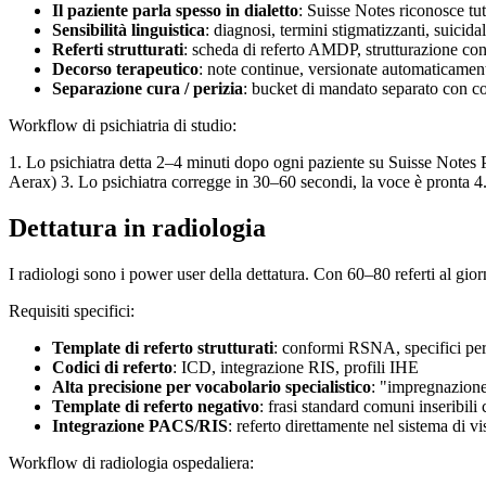
Il paziente parla spesso in dialetto
: Suisse Notes riconosce tutti
Sensibilità linguistica
: diagnosi, termini stigmatizzanti, suicid
Referti strutturati
: scheda di referto AMDP, strutturazione c
Decorso terapeutico
: note continue, versionate automaticamen
Separazione cura / perizia
: bucket di mandato separato con co
Workflow di psichiatria di studio:
1. Lo psichiatra detta 2–4 minuti dopo ogni paziente su Suisse Notes
Aerax) 3. Lo psichiatra corregge in 30–60 secondi, la voce è pronta 4. P
Dettatura in radiologia
I radiologi sono i power user della dettatura. Con 60–80 referti al gio
Requisiti specifici:
Template di referto strutturati
: conformi RSNA, specifici p
Codici di referto
: ICD, integrazione RIS, profili IHE
Alta precisione per vocabolario specialistico
: "impregnazione
Template di referto negativo
: frasi standard comuni inseribili 
Integrazione PACS/RIS
: referto direttamente nel sistema di
Workflow di radiologia ospedaliera: