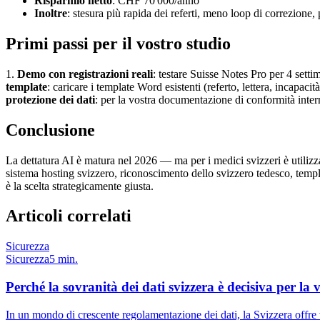
Risparmio netto
: CHF 70'000/anno
Inoltre
: stesura più rapida dei referti, meno loop di correzione,
Primi passi per il vostro studio
1.
Demo con registrazioni reali
: testare Suisse Notes Pro per 4 setti
template
: caricare i template Word esistenti (referto, lettera, incapac
protezione dei dati
: per la vostra documentazione di conformità inter
Conclusione
La dettatura AI è matura nel 2026 — ma per i medici svizzeri è utilizz
sistema hosting svizzero, riconoscimento dello svizzero tedesco, template 
è la scelta strategicamente giusta.
Articoli correlati
Sicurezza
Sicurezza
5 min.
Perché la sovranità dei dati svizzera è decisiva per la 
In un mondo di crescente regolamentazione dei dati, la Svizzera offre 