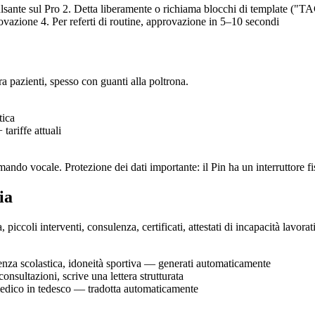
ulsante sul Pro 2. Detta liberamente o richiama blocchi di template ("TA
ovazione 4. Per referti di routine, approvazione in 5–10 secondi
ra pazienti, spesso con guanti alla poltrona.
tica
tariffe attuali
o vocale. Protezione dei dati importante: il Pin ha un interruttore fisi
ia
iccoli interventi, consulenza, certificati, attestati di incapacità lavorat
senza scolastica, idoneità sportiva — generati automaticamente
consultazioni, scrive una lettera strutturata
medico in tedesco — tradotta automaticamente