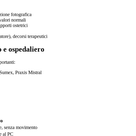
azione fotografica
valori normali
pporti ostetrici
tore), decorsi terapeutici
o e ospedaliero
portanti:
Sumex, Praxis Mistral
vo
he, senza movimento
e al PC