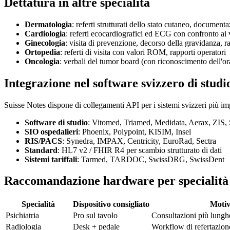
Dettatura in altre specialità
Dermatologia
: referti strutturati dello stato cutaneo, document
Cardiologia
: referti ecocardiografici ed ECG con confronto ai 
Ginecologia
: visita di prevenzione, decorso della gravidanza, ra
Ortopedia
: referti di visita con valori ROM, rapporti operatori
Oncologia
: verbali del tumor board (con riconoscimento dell'ora
Integrazione nel software svizzero di studi
Suisse Notes dispone di collegamenti API per i sistemi svizzeri più im
Software di studio
: Vitomed, Triamed, Medidata, Aerax, ZIS, 
SIO ospedalieri
: Phoenix, Polypoint, KISIM, Insel
RIS/PACS
: Synedra, IMPAX, Centricity, EuroRad, Sectra
Standard
: HL7 v2 / FHIR R4 per scambio strutturato di dati
Sistemi tariffali
: Tarmed, TARDOC, SwissDRG, SwissDent
Raccomandazione hardware per specialità
Specialità
Dispositivo consigliato
Moti
Psichiatria
Pro sul tavolo
Consultazioni più lung
Radiologia
Desk + pedale
Workflow di refertazion