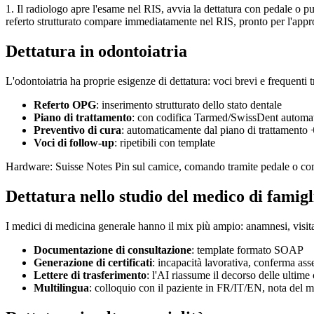
1. Il radiologo apre l'esame nel RIS, avvia la dettatura con pedale o p
referto strutturato compare immediatamente nel RIS, pronto per l'appr
Dettatura in odontoiatria
L'odontoiatria ha proprie esigenze di dettatura: voci brevi e frequenti t
Referto OPG
: inserimento strutturato dello stato dentale
Piano di trattamento
: con codifica Tarmed/SwissDent automa
Preventivo di cura
: automaticamente dal piano di trattamento + 
Voci di follow-up
: ripetibili con template
Hardware: Suisse Notes Pin sul camice, comando tramite pedale o comand
Dettatura nello studio del medico di famigl
I medici di medicina generale hanno il mix più ampio: anamnesi, visita, p
Documentazione di consultazione
: template formato SOAP
Generazione di certificati
: incapacità lavorativa, conferma as
Lettere di trasferimento
: l'AI riassume il decorso delle ultime 
Multilingua
: colloquio con il paziente in FR/IT/EN, nota del 