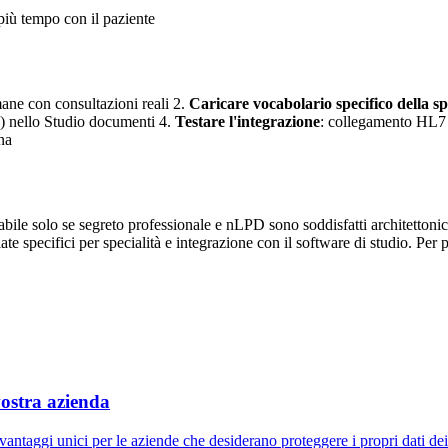
 più tempo con il paziente
mane con consultazioni reali 2.
Caricare vocabolario specifico della sp
ità) nello Studio documenti 4.
Testare l'integrazione
: collegamento HL7 a
na
abile solo se segreto professionale e nLPD sono soddisfatti architettoni
specifici per specialità e integrazione con il software di studio. Per psich
vostra azienda
vantaggi unici per le aziende che desiderano proteggere i propri dati de