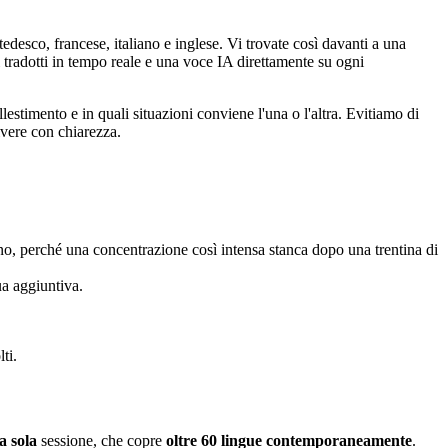
desco, francese, italiano e inglese. Vi trovate così davanti a una
i tradotti in tempo reale e una voce IA direttamente su ogni
estimento e in quali situazioni conviene l'una o l'altra. Evitiamo di
rivere con chiarezza.
nano, perché una concentrazione così intensa stanca dopo una trentina di
ua aggiuntiva.
ti.
a sola
sessione, che copre
oltre 60 lingue contemporaneamente
.