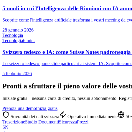
5 modi in cui l'Intelligenza delle Riunioni con IA aum
Scoprite come l'intelligenza artificiale trasforma i vostri meeting da e
28 gennaio 2026
Tecnologia
Tecnologia
6 min.
Svizzero tedesco e IA: come Suisse Notes padroneggia i
Lo svizzero tedesco pone sfide particolari ai sistemi IA. Scoprite come
5 febbraio 2026
Pronti a sfruttare il pieno valore delle vos
Iniziate gratis – nessuna carta di credito, nessun abbonamento. Regis
Prenota una demo
Inizia gratis
Sovranità dei dati svizzera
Operativo immediatamente
50+
Trascrizione
Studio Documenti
Sicurezza
Prezzi
SN