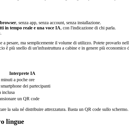
l browser
, senza app, senza account, senza installazione.
otti in tempo reale e una voce IA
, con l'indicazione di chi parla.
.
ue a pesare, ma semplicemente il volume di utilizzo. Potete provarlo nell
io è più snello di un'infrastruttura a cabine e in genere più economico d
Interprete IA
minuti a poche ore
smartphone dei partecipanti
 inclusa
ansionare un QR code
zare la sala né distribuire attrezzatura. Basta un QR code sullo schermo.
ro lingue