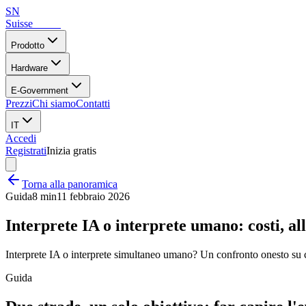
SN
Suisse
Notes
Prodotto
Hardware
E-Government
Prezzi
Chi siamo
Contatti
IT
Accedi
Registrati
Inizia gratis
Torna alla panoramica
Guida
8 min
11 febbraio 2026
Interprete IA o interprete umano: costi, al
Interprete IA o interprete simultaneo umano? Un confronto onesto su cos
Guida