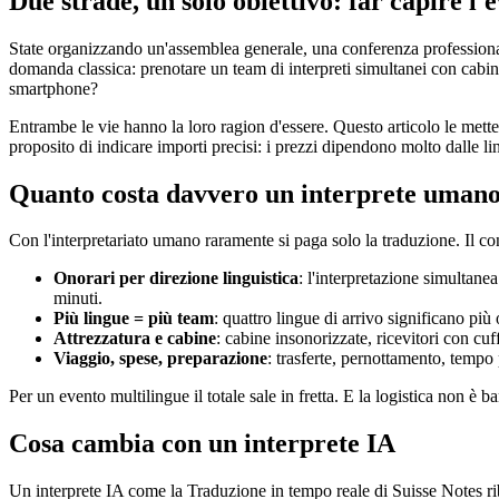
Due strade, un solo obiettivo: far capire l'e
State organizzando un'assemblea generale, una conferenza professionale
domanda classica: prenotare un team di interpreti simultanei con cabine
smartphone?
Entrambe le vie hanno la loro ragion d'essere. Questo articolo le mette
proposito di indicare importi precisi: i prezzi dipendono molto dalle li
Quanto costa davvero un interprete uman
Con l'interpretariato umano raramente si paga solo la traduzione. Il c
Onorari per direzione linguistica
: l'interpretazione simultane
minuti.
Più lingue = più team
: quattro lingue di arrivo significano pi
Attrezzatura e cabine
: cabine insonorizzate, ricevitori con cuf
Viaggio, spese, preparazione
: trasferte, pernottamento, tempo 
Per un evento multilingue il totale sale in fretta. E la logistica non è b
Cosa cambia con un interprete IA
Un interprete IA come la Traduzione in tempo reale di Suisse Notes rib