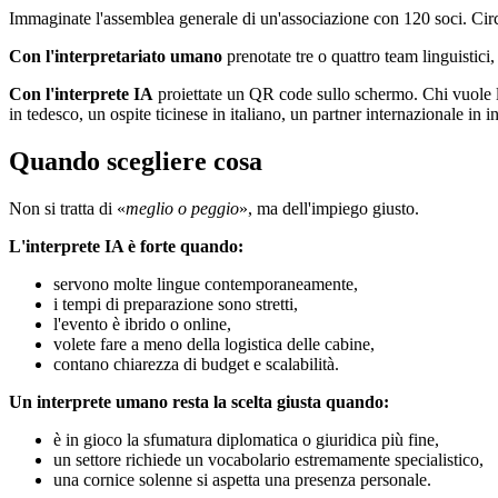
Immaginate l'assemblea generale di un'associazione con 120 soci. Circa
Con l'interpretariato umano
prenotate tre o quattro team linguistici,
Con l'interprete IA
proiettate un QR code sullo schermo. Chi vuole la 
in tedesco, un ospite ticinese in italiano, un partner internazionale i
Quando scegliere cosa
Non si tratta di «
meglio o peggio
», ma dell'impiego giusto.
L'interprete IA è forte quando:
servono molte lingue contemporaneamente,
i tempi di preparazione sono stretti,
l'evento è ibrido o online,
volete fare a meno della logistica delle cabine,
contano chiarezza di budget e scalabilità.
Un interprete umano resta la scelta giusta quando:
è in gioco la sfumatura diplomatica o giuridica più fine,
un settore richiede un vocabolario estremamente specialistico,
una cornice solenne si aspetta una presenza personale.