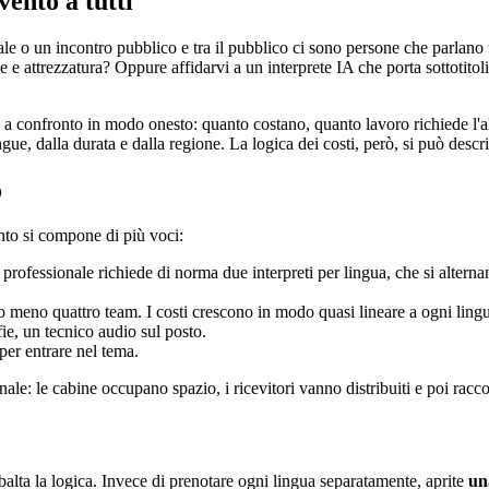
vento a tutti
 o un incontro pubblico e tra il pubblico ci sono persone che parlano te
 e attrezzatura? Oppure affidarvi a un interprete IA che porta sottotitol
 a confronto in modo onesto: quanto costano, quanto lavoro richiede l'all
ngue, dalla durata e dalla regione. La logica dei costi, però, si può desc
o
onto si compone di più voci:
a professionale richiede di norma due interpreti per lingua, che si alter
ù o meno quattro team. I costi crescono in modo quasi lineare a ogni ling
fie, un tecnico audio sul posto.
per entrare nel tema.
anale: le cabine occupano spazio, i ricevitori vanno distribuiti e poi raccol
alta la logica. Invece di prenotare ogni lingua separatamente, aprite
un