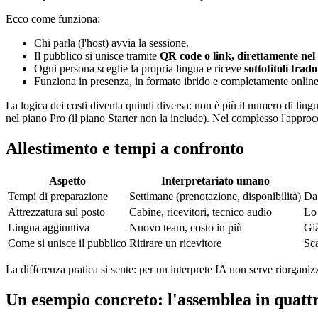
Ecco come funziona:
Chi parla (l'host) avvia la sessione.
Il pubblico si unisce tramite
QR code o link, direttamente ne
Ogni persona sceglie la propria lingua e riceve
sottotitoli trad
Funziona in presenza, in formato ibrido e completamente online
La logica dei costi diventa quindi diversa: non è più il numero di ling
nel piano Pro (il piano Starter non la include). Nel complesso l'approcc
Allestimento e tempi a confronto
Aspetto
Interpretariato umano
Tempi di preparazione
Settimane (prenotazione, disponibilità)
Da 
Attrezzatura sul posto
Cabine, ricevitori, tecnico audio
Lo 
Lingua aggiuntiva
Nuovo team, costo in più
Già
Come si unisce il pubblico
Ritirare un ricevitore
Sc
La differenza pratica si sente: per un interprete IA non serve riorganiz
Un esempio concreto: l'assemblea in quatt