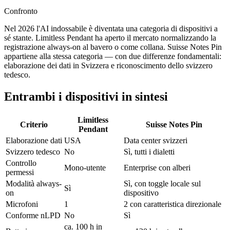
Confronto
Nel 2026 l'AI indossabile è diventata una categoria di dispositivi a
sé stante. Limitless Pendant ha aperto il mercato normalizzando la
registrazione always-on al bavero o come collana. Suisse Notes Pin
appartiene alla stessa categoria — con due differenze fondamentali:
elaborazione dei dati in Svizzera e riconoscimento dello svizzero
tedesco.
Entrambi i dispositivi in sintesi
Limitless
Criterio
Suisse Notes Pin
Pendant
Elaborazione dati
USA
Data center svizzeri
Svizzero tedesco
No
Sì, tutti i dialetti
Controllo
Mono-utente
Enterprise con alberi
permessi
Modalità always-
Sì, con toggle locale sul
Sì
on
dispositivo
Microfoni
1
2 con caratteristica direzionale
Conforme nLPD
No
Sì
ca. 100 h in