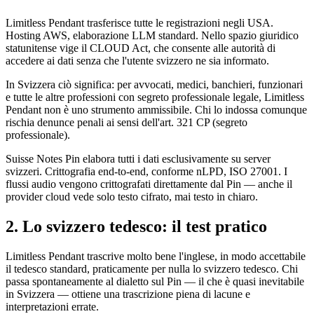
Limitless Pendant trasferisce tutte le registrazioni negli USA.
Hosting AWS, elaborazione LLM standard. Nello spazio giuridico
statunitense vige il CLOUD Act, che consente alle autorità di
accedere ai dati senza che l'utente svizzero ne sia informato.
In Svizzera ciò significa: per avvocati, medici, banchieri, funzionari
e tutte le altre professioni con segreto professionale legale, Limitless
Pendant non è uno strumento ammissibile. Chi lo indossa comunque
rischia denunce penali ai sensi dell'art. 321 CP (segreto
professionale).
Suisse Notes Pin elabora tutti i dati esclusivamente su server
svizzeri. Crittografia end-to-end, conforme nLPD, ISO 27001. I
flussi audio vengono crittografati direttamente dal Pin — anche il
provider cloud vede solo testo cifrato, mai testo in chiaro.
2. Lo svizzero tedesco: il test pratico
Limitless Pendant trascrive molto bene l'inglese, in modo accettabile
il tedesco standard, praticamente per nulla lo svizzero tedesco. Chi
passa spontaneamente al dialetto sul Pin — il che è quasi inevitabile
in Svizzera — ottiene una trascrizione piena di lacune e
interpretazioni errate.