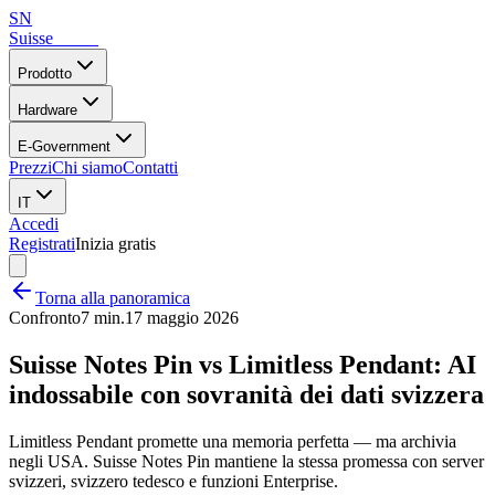
SN
Suisse
Notes
Prodotto
Hardware
E-Government
Prezzi
Chi siamo
Contatti
IT
Accedi
Registrati
Inizia gratis
Torna alla panoramica
Confronto
7 min.
17 maggio 2026
Suisse Notes Pin vs Limitless Pendant: AI
indossabile con sovranità dei dati svizzera
Limitless Pendant promette una memoria perfetta — ma archivia
negli USA. Suisse Notes Pin mantiene la stessa promessa con server
svizzeri, svizzero tedesco e funzioni Enterprise.