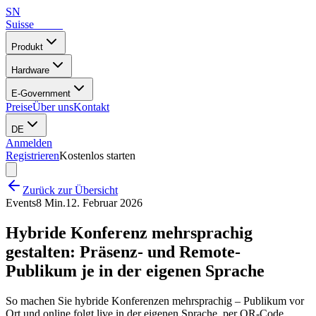
SN
Suisse
Notes
Produkt
Hardware
E-Government
Preise
Über uns
Kontakt
DE
Anmelden
Registrieren
Kostenlos starten
Zurück zur Übersicht
Events
8 Min.
12. Februar 2026
Hybride Konferenz mehrsprachig
gestalten: Präsenz- und Remote-
Publikum je in der eigenen Sprache
So machen Sie hybride Konferenzen mehrsprachig – Publikum vor
Ort und online folgt live in der eigenen Sprache, per QR-Code,