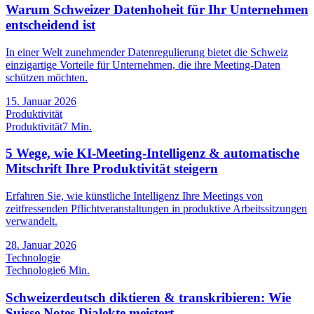
Warum Schweizer Datenhoheit für Ihr Unternehmen
entscheidend ist
In einer Welt zunehmender Datenregulierung bietet die Schweiz
einzigartige Vorteile für Unternehmen, die ihre Meeting-Daten
schützen möchten.
15. Januar 2026
Produktivität
Produktivität
7 Min.
5 Wege, wie KI-Meeting-Intelligenz & automatische
Mitschrift Ihre Produktivität steigern
Erfahren Sie, wie künstliche Intelligenz Ihre Meetings von
zeitfressenden Pflichtveranstaltungen in produktive Arbeitssitzungen
verwandelt.
28. Januar 2026
Technologie
Technologie
6 Min.
Schweizerdeutsch diktieren & transkribieren: Wie
Suisse Notes Dialekte meistert