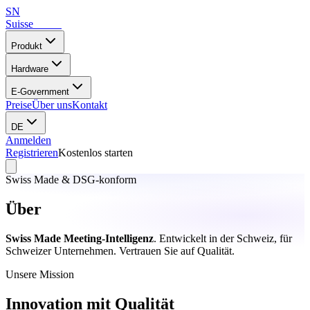
SN
Suisse
Notes
Produkt
Hardware
E-Government
Preise
Über uns
Kontakt
DE
Anmelden
Registrieren
Kostenlos starten
Swiss Made & DSG-konform
Über
Suisse Notes
Swiss Made Meeting-Intelligenz
.
Entwickelt in der Schweiz, für
Schweizer Unternehmen. Vertrauen Sie auf Qualität.
Unsere Mission
Innovation mit Qualität