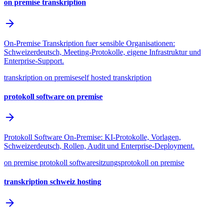
on premise transkription
On-Premise Transkription fuer sensible Organisationen:
Schweizerdeutsch, Meeting-Protokolle, eigene Infrastruktur und
Enterprise-Support.
transkription on premise
self hosted transkription
protokoll software on premise
Protokoll Software On-Premise: KI-Protokolle, Vorlagen,
Schweizerdeutsch, Rollen, Audit und Enterprise-Deployment.
on premise protokoll software
sitzungsprotokoll on premise
transkription schweiz hosting