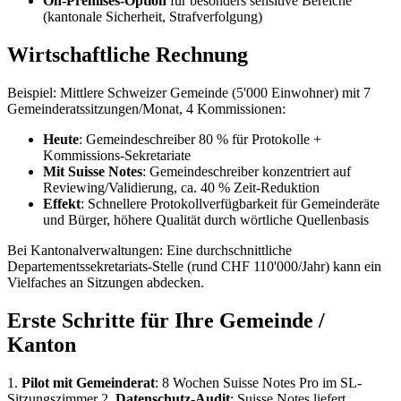
On-Premises-Option
für besonders sensitive Bereiche
(kantonale Sicherheit, Strafverfolgung)
Wirtschaftliche Rechnung
Beispiel: Mittlere Schweizer Gemeinde (5'000 Einwohner) mit 7
Gemeinderatssitzungen/Monat, 4 Kommissionen:
Heute
: Gemeindeschreiber 80 % für Protokolle +
Kommissions-Sekretariate
Mit Suisse Notes
: Gemeindeschreiber konzentriert auf
Reviewing/Validierung, ca. 40 % Zeit-Reduktion
Effekt
: Schnellere Protokollverfügbarkeit für Gemeinderäte
und Bürger, höhere Qualität durch wörtliche Quellenbasis
Bei Kantonalverwaltungen: Eine durchschnittliche
Departementssekretariats-Stelle (rund CHF 110'000/Jahr) kann ein
Vielfaches an Sitzungen abdecken.
Erste Schritte für Ihre Gemeinde /
Kanton
1.
Pilot mit Gemeinderat
: 8 Wochen Suisse Notes Pro im SL-
Sitzungszimmer 2.
Datenschutz-Audit
: Suisse Notes liefert