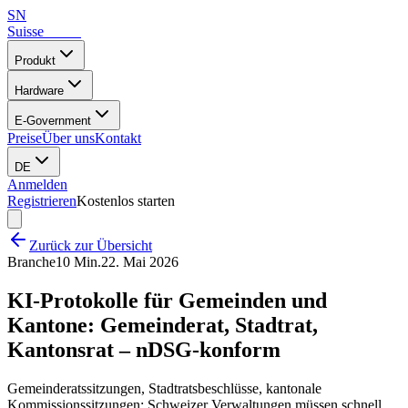
SN
Suisse
Notes
Produkt
Hardware
E-Government
Preise
Über uns
Kontakt
DE
Anmelden
Registrieren
Kostenlos starten
Zurück zur Übersicht
Branche
10 Min.
22. Mai 2026
KI-Protokolle für Gemeinden und
Kantone: Gemeinderat, Stadtrat,
Kantonsrat – nDSG-konform
Gemeinderatssitzungen, Stadtratsbeschlüsse, kantonale
Kommissionssitzungen: Schweizer Verwaltungen müssen schnell,