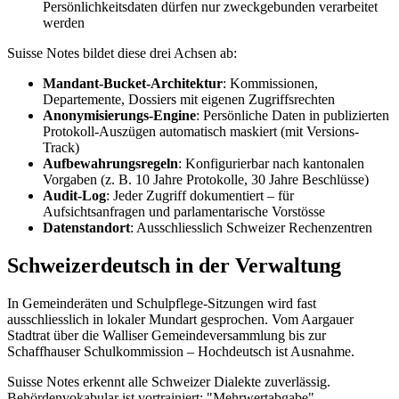
Persönlichkeitsdaten dürfen nur zweckgebunden verarbeitet
werden
Suisse Notes bildet diese drei Achsen ab:
Mandant-Bucket-Architektur
: Kommissionen,
Departemente, Dossiers mit eigenen Zugriffsrechten
Anonymisierungs-Engine
: Persönliche Daten in publizierten
Protokoll-Auszügen automatisch maskiert (mit Versions-
Track)
Aufbewahrungsregeln
: Konfigurierbar nach kantonalen
Vorgaben (z. B. 10 Jahre Protokolle, 30 Jahre Beschlüsse)
Audit-Log
: Jeder Zugriff dokumentiert – für
Aufsichtsanfragen und parlamentarische Vorstösse
Datenstandort
: Ausschliesslich Schweizer Rechenzentren
Schweizerdeutsch in der Verwaltung
In Gemeinderäten und Schulpflege-Sitzungen wird fast
ausschliesslich in lokaler Mundart gesprochen. Vom Aargauer
Stadtrat über die Walliser Gemeindeversammlung bis zur
Schaffhauser Schulkommission – Hochdeutsch ist Ausnahme.
Suisse Notes erkennt alle Schweizer Dialekte zuverlässig.
Behördenvokabular ist vortrainiert: "Mehrwertabgabe",