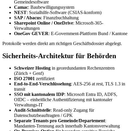
Gemeindesoftware
Camac
: Baubewilligungssystem
NEST
: Sozialhilfe-Software (CSIAS-konform)
SAP / Abacus
: Finanzbuchhaltung
Sharepoint Online / OneDrive
: Microsoft-365-
Verwaltungen
OneGov GEVER
: E-Government-Plattform Bund / Kantone
Protokolle werden direkt am richtigen Geschäftsdossier abgelegt.
Sicherheits-Architektur für Behörden
Schweizer Hosting
in georedundanten Rechenzentren
(Zürich + Genf)
ISO 27001
zertifiziert
End-to-End-Verschlüsselung
: AES-256 at rest, TLS 1.3 in
transit
SSO mit kantonalem IDP
: Microsoft Entra ID, ADFS,
OIDC – einheitliche Authentifizierung mit kantonaler
Verwaltungs-IT
Audit-Schnittstelle
: Read-only Zugang für
Datenschutzbeauftragten / GPK
Separate Tenants pro Gemeinde/Departement
:
Mandanten-Trennung auch innerhalb Kantonsverwaltung