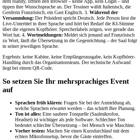
dem Handy, öffnen den Browser – keine App, kein Login – und
tippen ihre Wunschsprache an. Der Tessiner wählt Italienisch, die
Genferin Französisch, ein Gast Englisch. 3.
Während der
Versammlung:
Der Präsident spricht Deutsch. Jede Person liest die
Live-Untertitel in ihrer Sprache und hört bei Bedarf die KI-Stimme
über die eigenen Kopfhörer. Sprecherlabels zeigen, wer gerade das
Wort hat. 4.
Wortmeldungen:
Meldet sich jemand auf Französisch
zu Wort, läuft die Übersetzung in die Gegenrichtung – der Saal folgt
in seiner jeweiligen Sprache.
Ergebnis: keine Kabine, keine Empfängerausgabe, kein Kopfhörer-
Handling durch das Organisationsteam. Der technische Aufwand
liegt bei einem QR-Code.
So setzen Sie Ihr mehrsprachiges Event
auf
Sprachen früh klären:
Fragen Sie bei der Anmeldung ab,
welche Sprachen erwartet werden – das schärft Ihre Planung.
Ton ist alles:
Eine saubere Tonquelle (Saalmikrofon,
Headset) ist wichtiger als jede Software. Schlechter Ton
bedeutet schlechte Übersetzung – bei Mensch wie Maschine.
Vorher testen:
Machen Sie einen Kurzdurchlauf mit dem
echten Mikrofonsetup, bevor die Gäste eintreffen.