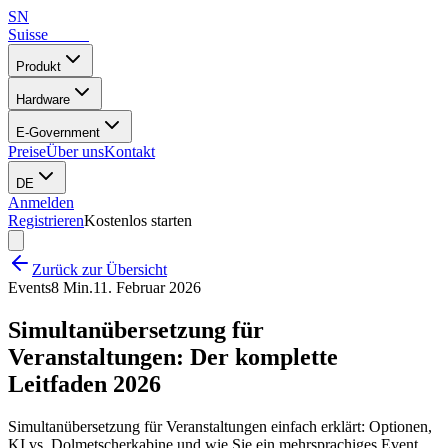
SN
Suisse
Notes
Produkt
Hardware
E-Government
Preise
Über uns
Kontakt
DE
Anmelden
Registrieren
Kostenlos starten
Zurück zur Übersicht
Events
8 Min.
11. Februar 2026
Simultanübersetzung für
Veranstaltungen: Der komplette
Leitfaden 2026
Simultanübersetzung für Veranstaltungen einfach erklärt: Optionen,
KI vs. Dolmetscherkabine und wie Sie ein mehrsprachiges Event