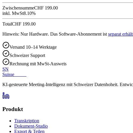
Zwischensumme
CHF
199.00
inkl. MwSt
8.10%
Total
CHF
199.00
Hinweis: Nur Hardware. Das Software-Abonnement ist
separat erhält
Versand 10–14 Werktage
Schweizer Support
Rechnung mit MwSt-Ausweis
SN
Suisse
Notes
KI-gesteuerte Meeting-Intelligenz mit Schweizer Datenhoheit. Entwi
Produkt
Transkription
Dokument-Studio
Export & Teilen