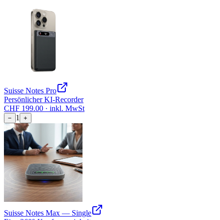
Suisse Notes Pro
Persönlicher KI-Recorder
CHF
199.00
·
inkl. MwSt
1
−
+
Suisse Notes Max — Single