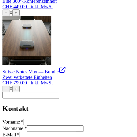
Eine 360°-Konferenzeinheit
CHF
449.00
·
inkl. MwSt
0
−
+
Suisse Notes Max — Bundle
Zwei verkettete Einheiten
CHF
799.00
·
inkl. MwSt
0
−
+
Kontakt
Vorname
*
Nachname
*
E-Mail
*